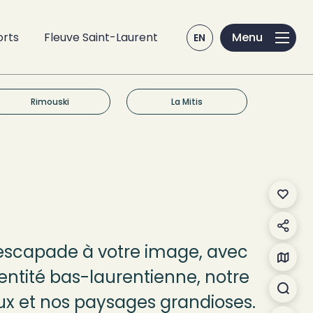
orts
Fleuve Saint-Laurent
EN
Rimouski
La Mitis
Mes f
Parta
escapade à votre image, avec
Carte
entité bas-laurentienne, notre
Reche
ux et nos paysages grandioses.