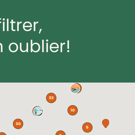
ltrer,
n oublier!
5
33
10
75
30
5