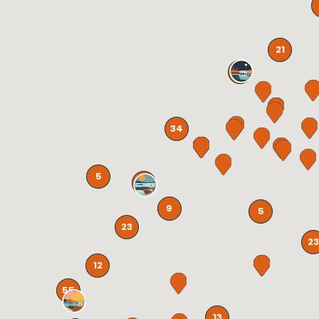
21
37
34
5
82
9
5
23
23
12
55
13