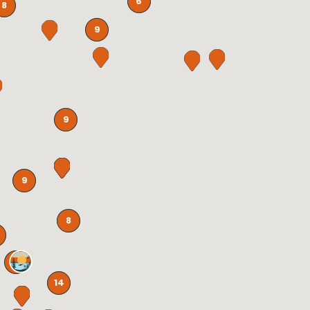
6
8
9
9
9
8
15
14