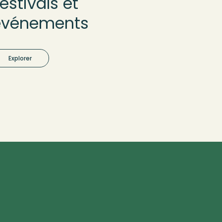
estivals et
événements
Explorer