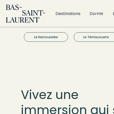
Destinations
Dormir
Le Kamouraska
Le Témiscouata
Quoi fair
Vivez une
Bas-Sain
immersion qui 