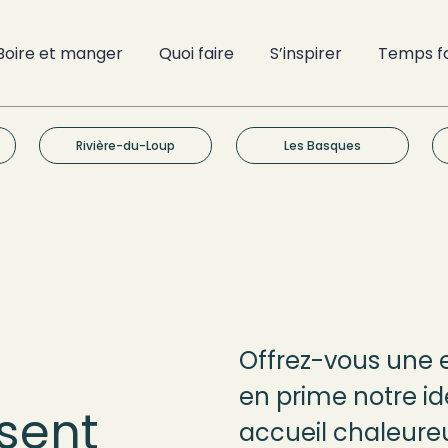
Boire et manger
Quoi faire
S’inspirer
Temps f
Rivière-du-Loup
Les Basques
e au
Offrez-vous une 
t-Laurent
en prime notre id
sent
accueil chaleure