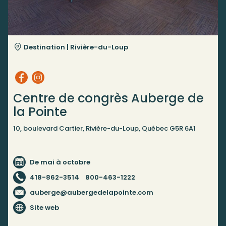
Destination |
Rivière-du-Loup
Centre de congrès Auberge de
la Pointe
10, boulevard Cartier, Rivière-du-Loup, Québec G5R 6A1
De mai à octobre
418-862-3514
800-463-1222
auberge@aubergedelapointe.com
Site web