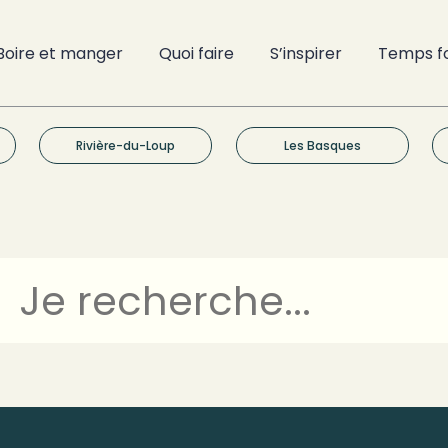
Boire et manger
Quoi faire
S’inspirer
Temps f
Rivière-du-Loup
Les Basques