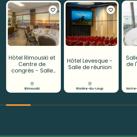
Hôtel Rimouski et
Sall
Hôtel Levesque -
Centre de
de 
Salle de réunion
congrès - Salle
de réunion
Rimouski
Rivière-du-Loup
Notre