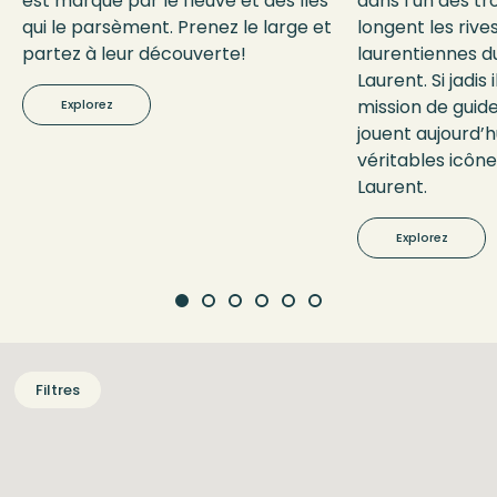
est marqué par le fleuve et des îles
dans l’un des tr
qui le parsèment. Prenez le large et
longent les rives
partez à leur découverte!
laurentiennes du
Laurent. Si jadis
mission de guider
Explorez
jouent aujourd’hu
véritables icôn
Laurent.
Explorez
Filtres