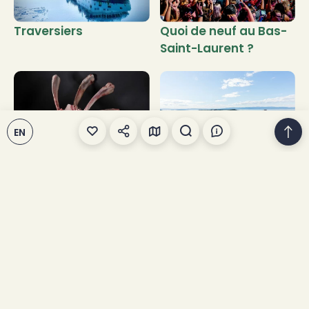
Traversiers
Quoi de neuf au Bas-
Saint-Laurent ?
EN
Viandes et
Mototourisme
charcuteries
Accueil
>
Fleuve Saint-Laurent
@BasSaintLaurent
Utilisez le mot-clic
#BasSaintLaurent
ou identifiez-