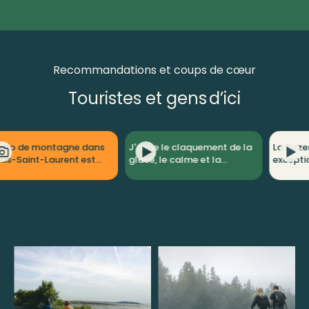
Recommandations et coups de cœur
Touristes et gens d’ici
J'aime le claquement de la
La Pizzeria des Battures est
glace, le calme et la
exceptionnelle et
proximité avec la nature.
l'Auberge sur Mer est
vraiment mignonne