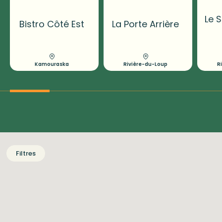
Le S
Bistro Côté Est
La Porte Arrière
Kamouraska
Rivière-du-Loup
R
Filtres