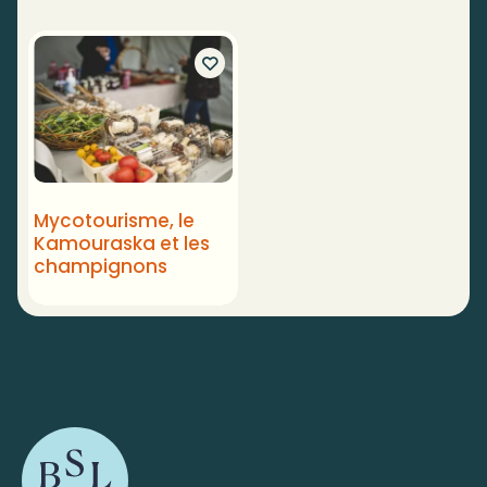
Mycotourisme, le
Kamouraska et les
champignons