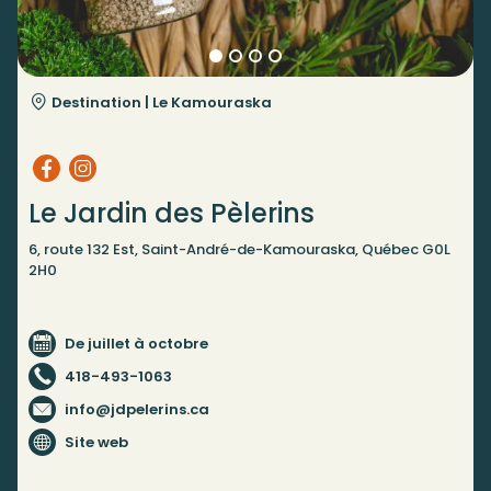
Destination |
Le Kamouraska
Le Jardin des Pèlerins
6, route 132 Est, Saint-André-de-Kamouraska, Québec G0L
2H0
De juillet à octobre
418-493-1063
info@jdpelerins.ca
Site web