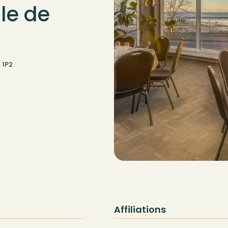
le de
 1P2
Affiliations