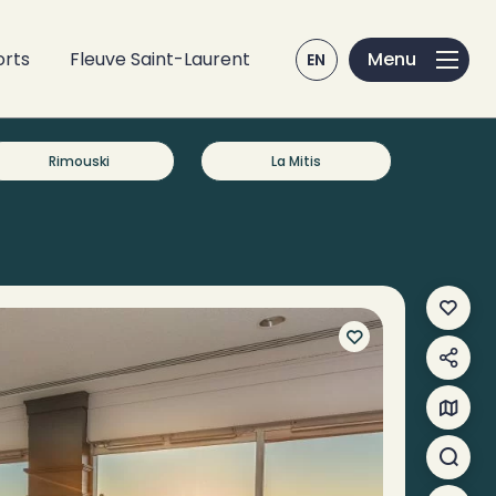
orts
Fleuve Saint-Laurent
EN
Rimouski
La Mitis
Mes f
Parta
Carte
Reche