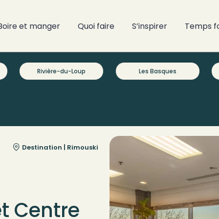
Boire et manger
Quoi faire
S’inspirer
Temps f
Rivière-du-Loup
Les Basques
Destination |
Rimouski
t Centre