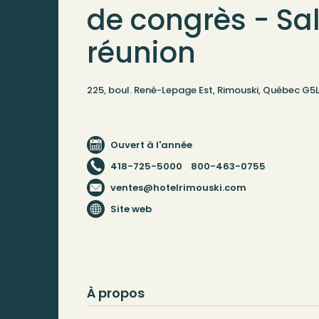
de congrès - Sal
réunion
225, boul. René-Lepage Est, Rimouski, Québec G5L
Ouvert à l'année
418-725-5000
800-463-0755
ventes@hotelrimouski.com
Site web
À propos