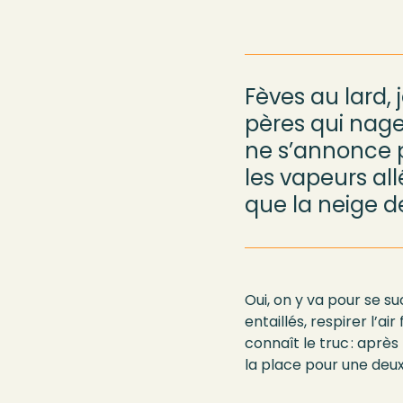
Fèves au lard,
pères
qui
nage
ne s’annonce 
l
es
vapeurs al
que la neige
d
Oui, on y va pour se s
entaillés, respirer l’a
connaît le truc : après
la place pour une deu