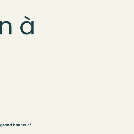
in à
 grand bonheur !