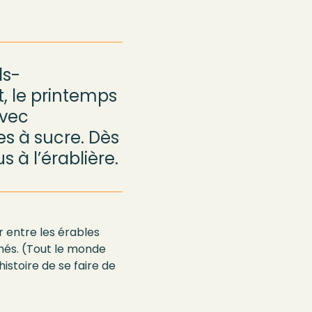
ds-
, le printemps
avec
e
s
à sucre.
Dès
 à l’érablière.
r entre les érables
onnés. (Tout le monde
histoire de se faire de