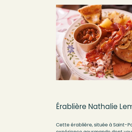
Érablière Nathalie Le
Cette érablière, située à Saint
expérience gourmande dont vous