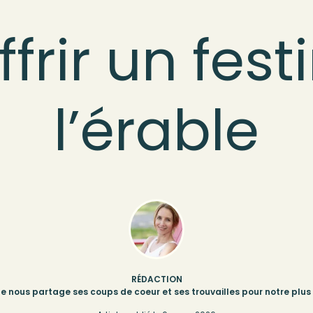
ffrir un fest
l’érable
RÉDACTION
lle nous partage ses coups de coeur et ses trouvailles pour notre plus