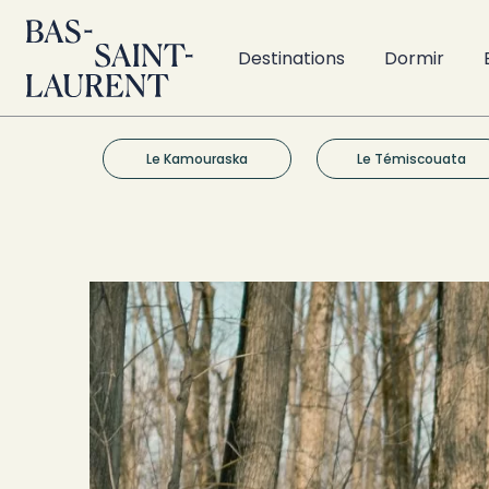
Destinations
Dormir
Le Kamouraska
Le Témiscouata