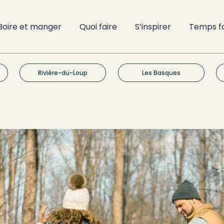
Boire et manger
Quoi faire
S’inspirer
Temps f
Rivière-du-Loup
Les Basques