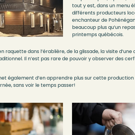
tout y est, dans un menu é
différents producteurs loca
enchanteur de Pohénégamo
beaucoup plus qu’un repas
printemps québécois.
en raquette
dans l’érablière
,
de la glissade,
la visite
d’une 
aditionnel
.
Il n’est pas rare
d
e
pouvoir y
observer
d
es cerf
rmet
également
d’en apprendre plus sur cette production
rnée, sans
voir le temps passer
!