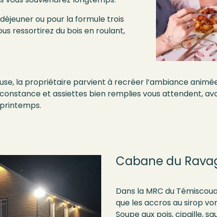
déjeuner ou pour la formule trois
us ressortirez du bois en roulant,
use
,
la propriétaire
parvient
à
recrée
r
l’
ambiance
animé
rconstance
et
assiettes bien remplies
vous attendent
, av
printemps.
Cabane du Rava
Dans la MRC du Témiscouat
que les accros au sirop v
Soupe aux pois, cipaille, sa