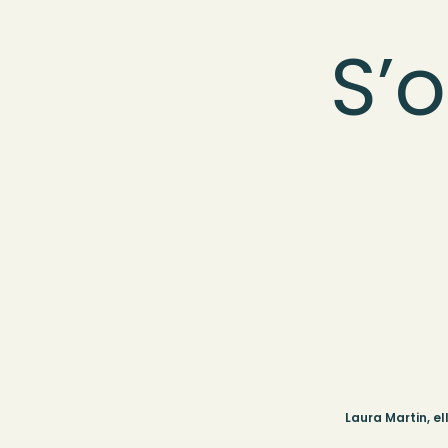
S’o
Laura Martin, e