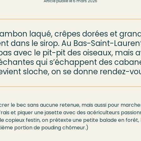
Article publié le
6 mars 2026
 jambon
laqué
,
crêpes
dorées
et gran
nt
dans
le sirop.
Au Bas-Saint-Laurent
pas avec le
pit-pit
des oiseaux, mais 
léchantes
qui s’échappe
nt
d
es
caban
evient sloche
, on se donne rendez-vous
ucrer le bec sans aucune retenue, mais aussi pour marche
ir frais et piquer une jasette avec des acériculteurs passi
 le copieux festin, on prétexte une petite balade en forêt, 
xième portion de pouding chômeur.)