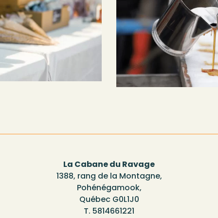
La Cabane du Ravage
1388, rang de la Montagne,
Pohénégamook,
Québec G0L1J0
T. 5814661221