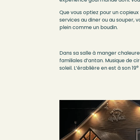
Que vous optiez pour un copieux 
services au diner ou au souper, vo
plein comme un boudin.
Dans
sa salle à manger
chaleure
familiales
d’antan
. M
usique
de ci
e
soleil
.
L’érablière
en est à son 19