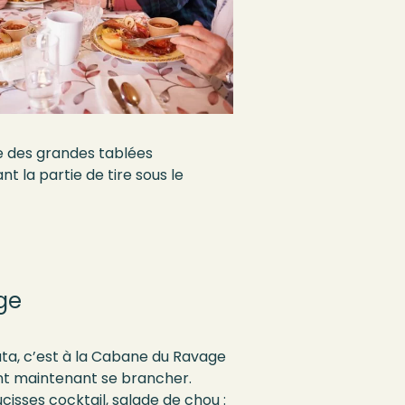
e
de
s
grandes tablées
ant la partie de
tire
sous le
ge
a, c’est à la Cabane du Ravage
ont maintenant se brancher.
ucisses cocktail, salade de chou :