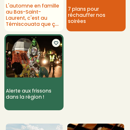
L'automne en famille
7 plans pour
au Bas-Saint-
réchauffer nos
Laurent, c'est au
soirées
Témiscouata que ça
se passe!
Alerte aux frissons
dans la région !