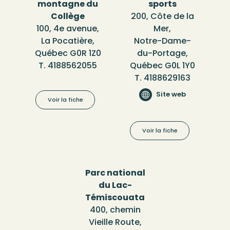
montagne du
sports
Collège
200, Côte de la
100, 4e avenue,
Mer,
La Pocatière,
Notre-Dame-
Québec G0R 1Z0
du-Portage,
T. 4188562055
Québec G0L 1Y0
T. 4188629163
Site web
Voir la fiche
Voir la fiche
Parc national
du Lac-
Témiscouata
400, chemin
Vieille Route,