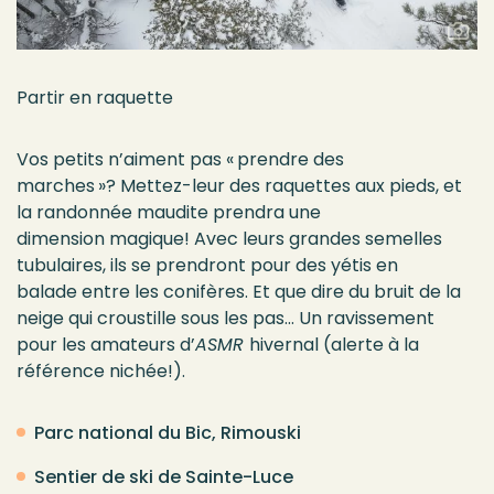
Partir en
raquette
Vos petits n’aiment pas
«
prendre
des
mar
ch
es
»
?
Mettez-leur des raquettes aux pieds, et
la randonnée
maudite prendra
une
dimension
magique
!
Avec
leurs grandes semelles
tubulaires,
ils se prend
ront pour des yétis
en
balade
entre les conifères. Et que dire du
bruit de la
neige qui cr
oustille
sous l
es pas
… Un ravissement
pour
les amateurs d’
ASMR
hivernal
(a
lerte à la
référence nichée
!
)
.
Parc national du Bic, Rimouski
Sentier de ski de Sainte-Luce