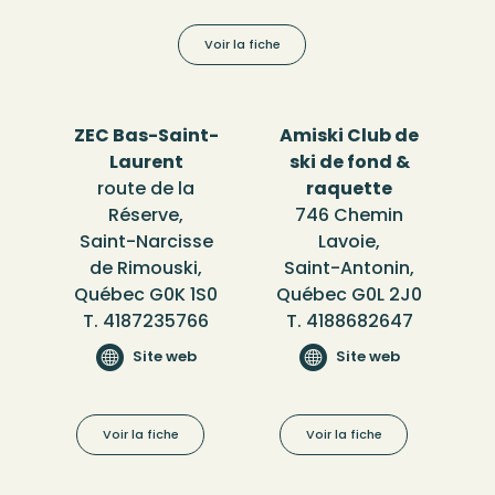
Voir la fiche
ZEC Bas-Saint-
Amiski Club de
Laurent
ski de fond &
route de la
raquette
Réserve,
746 Chemin
Saint-Narcisse
Lavoie,
de Rimouski,
Saint-Antonin,
Québec G0K 1S0
Québec G0L 2J0
T. 4187235766
T. 4188682647
Site web
Site web
Voir la fiche
Voir la fiche