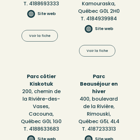
T. 4188693333
Kamouraska,
Québec G0L 2H0
Site web
T. 4184939984
Site web
Voir la fiche
Voir la fiche
Parc côtier
Parc
Kiskotuk
Beauséjour en
200, chemin de
hiver
la Rivière-des-
400, boulevard
Vases,
de la Rivière,
Cacouna,
Rimouski,
Québec G0L 1G0
Québec G5L 4L4
T. 4188633683
T. 4187233313
Site web
Site web