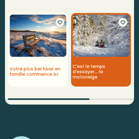
C'est le temps
C
Votre plus bel hiver en
d'essayer… la
K
famille commence ici
motoneige
m