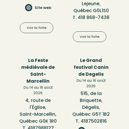
Lejeune,
Site web
Québec G0L1S0
T. 418 868-7438
Voir la fiche
Voir la fiche
La Feste
Le Grand
médiévale de
festival Canin
Saint-
de Degelis
Marcellin
Du 14 au 16 août
2026
Du 14 au 16 août
2026
515, de la
4, route de
Briquette,
l'Église,
Dégelis,
Saint-Marcellin,
Québec G5T 1B2
Québec G0K 1R0
T. 4187502816
T. 4187988127