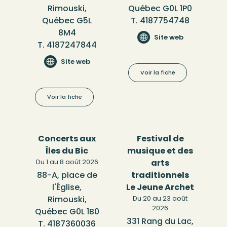
Rimouski,
Québec G0L 1P0
Québec G5L
T. 4187754748
8M4
Site web
T. 4187247844
Site web
Voir la fiche
Voir la fiche
Concerts aux
Festival de
Îles du Bic
musique et des
Du 1 au 8 août 2026
arts
88-A, place de
traditionnels
l'Église,
Le Jeune Archet
Rimouski,
Du 20 au 23 août
2026
Québec G0L 1B0
331 Rang du Lac,
T. 4187360036