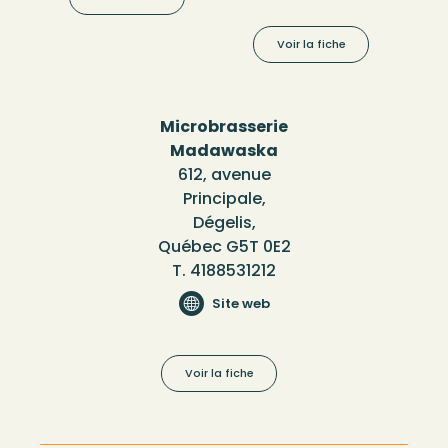
Voir la fiche
Microbrasserie
Madawaska
612, avenue
Principale,
Dégelis,
Québec G5T 0E2
T. 4188531212
Site web
Voir la fiche