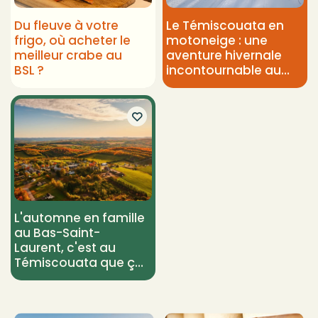
Du fleuve à votre
Le Témiscouata en
frigo, où acheter le
motoneige : une
meilleur crabe au
aventure hivernale
BSL ?
incontournable au
Bas-Saint-Laurent
L'automne en famille
au Bas-Saint-
Laurent, c'est au
Témiscouata que ça
se passe!