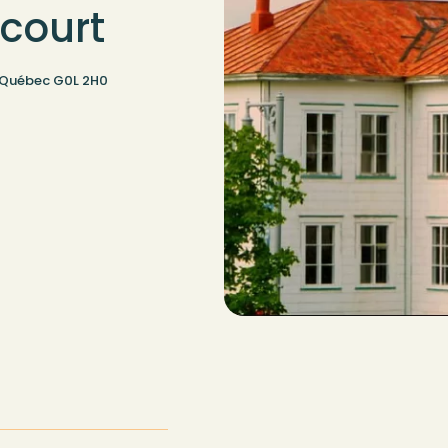
court
, Québec G0L 2H0