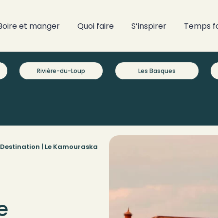
Boire et manger
Quoi faire
S’inspirer
Temps f
Rivière-du-Loup
Les Basques
Destination |
Le Kamouraska
e