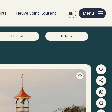
orts
Fleuve Saint-Laurent
EN
Rimouski
La Mitis
Mes f
Parta
Carte
Reche