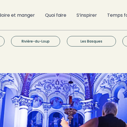
Boire et manger
Quoi faire
S’inspirer
Temps f
Rivière-du-Loup
Les Basques