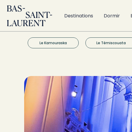
Destinations
Dormir
Le Kamouraska
Le Témiscouata