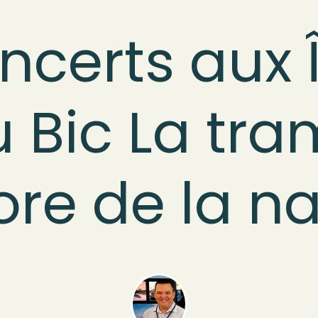
ncerts aux Î
 Bic La tr
re de la n