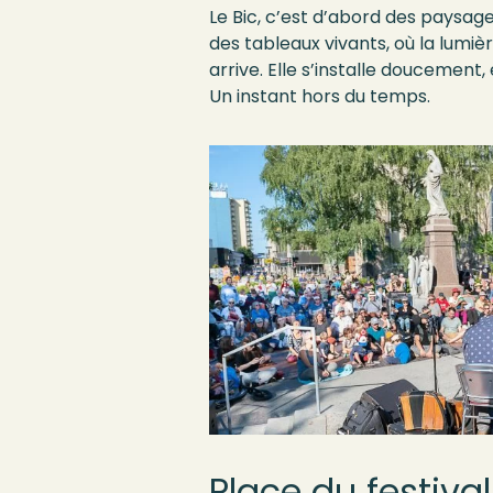
Le Bic,
c’est
d’abord
des
paysag
des tableaux vivants, où la lumiè
arrive. Elle s’installe doucement
Un instant hors du temps.
Place du festival