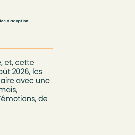
ion d'adoption!
, e
t
,
cette
ût 2026, l
es
saire avec une
mais
,
d’émotions, de