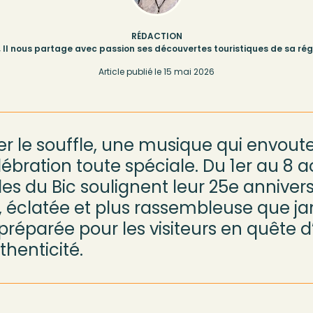
RÉDACTION
 Il nous partage avec passion ses découvertes touristiques de sa rég
Article publié le
15 mai 2026
r le souffle
, u
ne musique qui
envoute
ébration toute spéciale.
Du 1
er
au 8 ao
les du Bic soulignent leur 25e anniver
, éclatée et
plus
rassembleuse que ja
préparée pour les
visiteurs en quête 
thenticité.