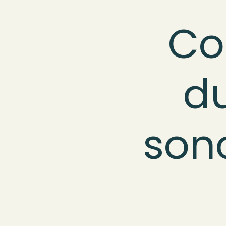
Co
du
sono