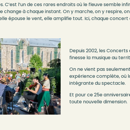
e
s
.
C’est l’u
n de ces rares endroits où le fleuve semble infi
re change à chaque instant. On y marche, on y respire, on 
, elle épouse le vent, elle amplifie tout. Ici, chaque conc
Depuis 2002,
l
es Concerts a
finesse la musique
au
terri
On ne vient pas seulemen
expérience complète, où la
intégrante du spectacle.
Et pour ce 25e anniversai
toute nouvelle dimension.