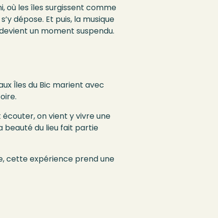
ni, où les îles surgissent comme
s’y dépose. Et puis, la musique
ert devient un moment suspendu.
ux Îles du Bic
marie
nt
avec
toire.
t écouter
, o
n vient
y
vivre une
 beauté du lieu fait partie
re, cette expérience prend une