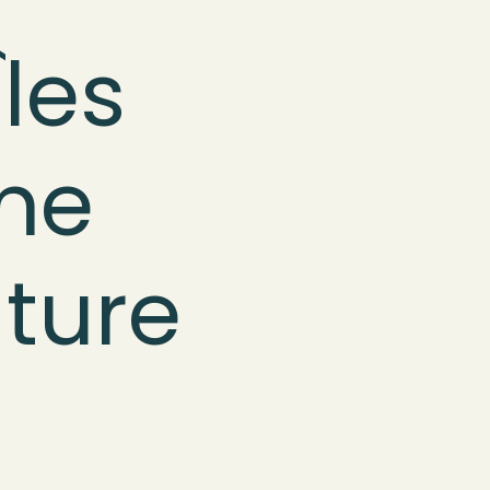
les
ame
ature