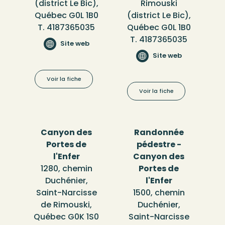
(district Le Bic),
Rimouski
Québec G0L 1B0
(district Le Bic),
T. 4187365035
Québec G0L 1B0
T. 4187365035
Site web
Site web
Voir la fiche
Voir la fiche
Canyon des
Randonnée
Portes de
pédestre -
l'Enfer
Canyon des
1280, chemin
Portes de
Duchénier,
l'Enfer
Saint-Narcisse
1500, chemin
de Rimouski,
Duchénier,
Québec G0K 1S0
Saint-Narcisse