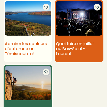
Admirer les couleurs
Quoi faire en juillet
d’automne au
au Bas-Saint-
Témiscouata!
Laurent