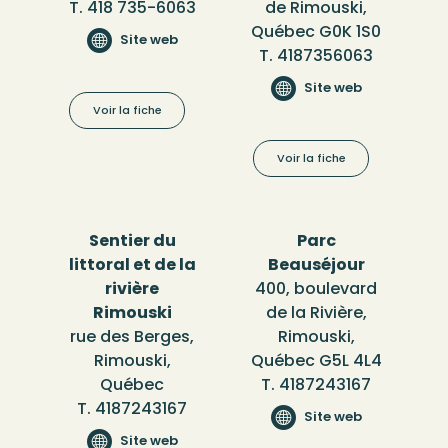
T. 418 735-6063
de Rimouski,
Québec G0K 1S0
Site web
T. 4187356063
Site web
Voir la fiche
Voir la fiche
Sentier du
Parc
littoral et de la
Beauséjour
rivière
400, boulevard
Rimouski
de la Rivière,
rue des Berges,
Rimouski,
Rimouski,
Québec G5L 4L4
Québec
T. 4187243167
T. 4187243167
Site web
Site web