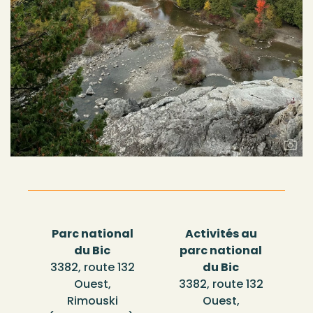
Parc national
Activités au
du Bic
parc national
3382, route 132
du Bic
Ouest,
3382, route 132
Rimouski
Ouest,