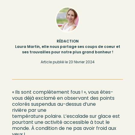
RÉDACTION
Laura Martin, elle nous partage ses coups de coeur et
ses trouvailles pour notre plus grand bonheur !
Article publié le
23 février 2024
«
Ils sont
complètement
fous
!
», vous êtes-
vous déjà
exclamé
en
observant
des
points
colorés
suspendus
au-dessus d’une
rivière
par
une
température
polaire
.
L’escalade sur glace est
pourtant une
ac
tivité
accessible à tout le
monde
.
À condition de ne pas avoir froid aux
yeux
!