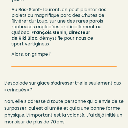
Au Bas-Saint-Laurent,
on peut planter
d
es
piolets
au
magnifique
parc des Chutes de
Rivière-du-Loup
,
sur une des rares parois
rocheuses
en
glacées artificiellement
au
Québec
.
François Genin
, directeur
de
Riki
Bloc
,
démystifie
pour nous
ce
sport
vertigineux
.
Alors, on grimpe
?
L’escalade sur glace s’adresse-t-elle seulement aux
« crinqués » ?
Non, elle s’adresse à toute personne qui a envie de se
surpasser, qui est allumée et qui a une bonne forme
physique. L’important est la volonté. J’ai déjà initié un
monsieur de plus de 70 ans.