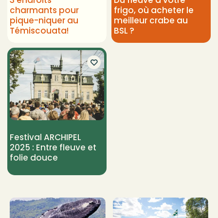
charmants pour
frigo, où acheter le
pique-niquer au
meilleur crabe au
Témiscouata!
BSL ?
Festival ARCHIPEL
2025 : Entre fleuve et
folie douce