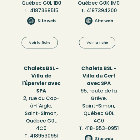
Québec G0L 1B0
Québec G0K 1M0
T. 4187368515
T. 4187394200
Site web
Site web
Voir la fiche
Voir la fiche
Chalets BSL -
Chalets BSL -
Villa de
Villa du Cerf
l'Épervier avec
avec SPA
SPA
95, route de la
2, rue du Cap-
Grève,
à-l'Aigle,
Saint-Simon,
Saint-Simon,
Québec G0L
Québec G0L
4C0
4C0
T. 418-953-0951
T. 4189530951
Site web