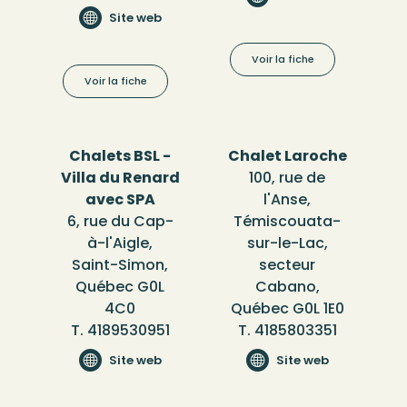
Site web
Voir la fiche
Voir la fiche
Chalets BSL -
Chalet Laroche
Villa du Renard
100, rue de
avec SPA
l'Anse,
6, rue du Cap-
Témiscouata-
à-l'Aigle,
sur-le-Lac,
Saint-Simon,
secteur
Québec G0L
Cabano,
4C0
Québec G0L 1E0
T. 4189530951
T. 4185803351
Site web
Site web