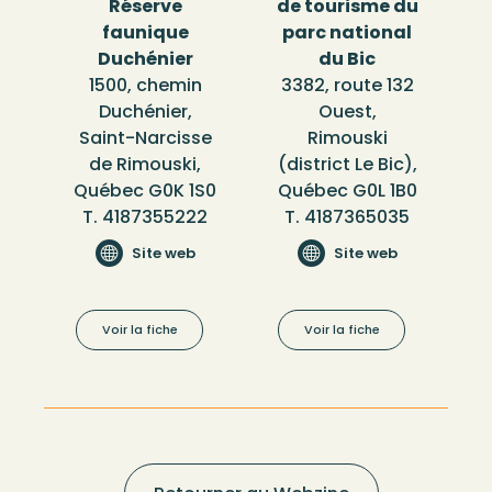
Réserve
de tourisme du
faunique
parc national
Duchénier
du Bic
1500, chemin
3382, route 132
Duchénier,
Ouest,
Saint-Narcisse
Rimouski
de Rimouski,
(district Le Bic),
Québec G0K 1S0
Québec G0L 1B0
T. 4187355222
T. 4187365035
Site web
Site web
Voir la fiche
Voir la fiche