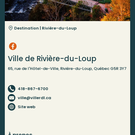
Destination |
Rivière-du-Loup
Ville de Rivière-du-Loup
65, rue de l'Hôtel-de-Ville, Rivière-du-Loup, Québec G5R 3Y7
418-867-6700
ville@villerdl.ca
Site web
À propos