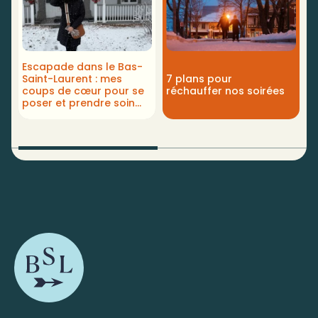
Escapade dans le Bas-
Saint-Laurent : mes
7 plans pour
U
coups de cœur pour se
réchauffer nos soirées
a
poser et prendre soin
de soi, par Jaime
Damak