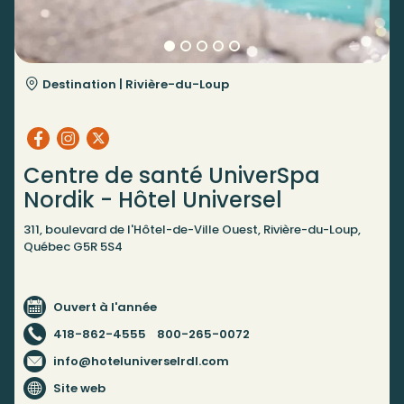
Destination |
Rivière-du-Loup
Centre de santé UniverSpa
Nordik - Hôtel Universel
311, boulevard de l'Hôtel-de-Ville Ouest, Rivière-du-Loup,
Québec G5R 5S4
Ouvert à l'année
418-862-4555
800-265-0072
info@hoteluniverselrdl.com
Site web