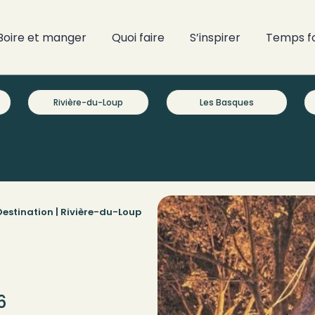
Boire et manger
Quoi faire
S’inspirer
Temps f
Rivière-du-Loup
Les Basques
estination |
Rivière-du-Loup
6