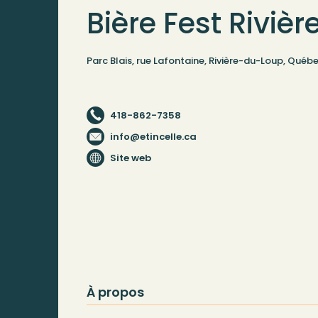
Bière Fest Riviè
Parc Blais, rue Lafontaine, Rivière-du-Loup, Qué
418-862-7358
info@etincelle.ca
Site web
À propos