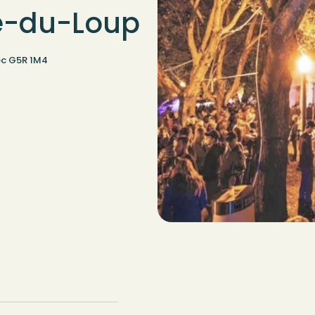
re-du-Loup
bec G5R 1M4