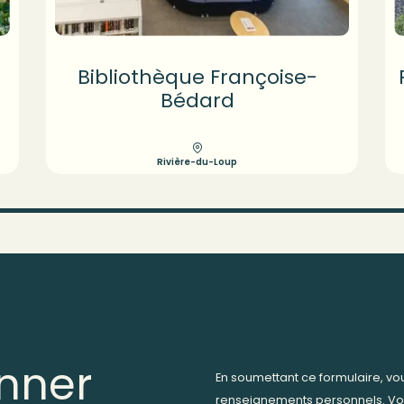
Bibliothèque Françoise-
Bédard
Rivière-du-Loup
nner
En soumettant ce formulaire, v
renseignements personnels. Vo