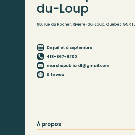
du-Loup
60, rue du Rocher, Rivière-du-Loup, Québec G5R 1
De juillet à septembre
418-867-6700
marchepublicrdl@gmail.com
Site web
À propos