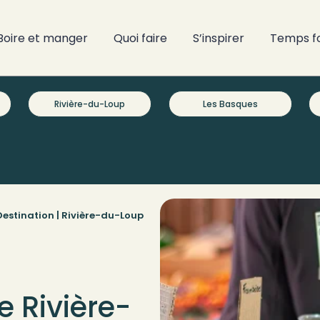
Boire et manger
Quoi faire
S’inspirer
Temps f
Rivière-du-Loup
Les Basques
estination |
Rivière-du-Loup
 Rivière-