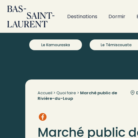
Destinations
Dormir
Le Kamouraska
Le Témiscouata
Accueil
>
Quoi faire
>
Marché public de
D
Rivière-du-Loup
Marché public de