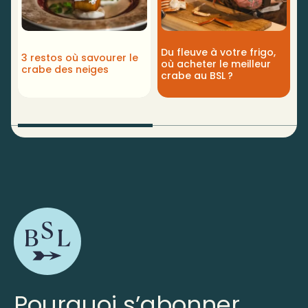
Du fleuve à votre frigo,
3 restos où savourer le
O
où acheter le meilleur
crabe des neiges
a
crabe au BSL ?
Pourquoi s’abonner