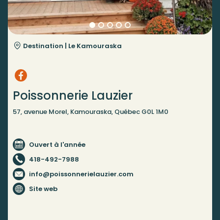
Destination |
Le Kamouraska
Poissonnerie Lauzier
57, avenue Morel, Kamouraska, Québec G0L 1M0
Ouvert à l'année
418-492-7988
info@poissonnerielauzier.com
Site web