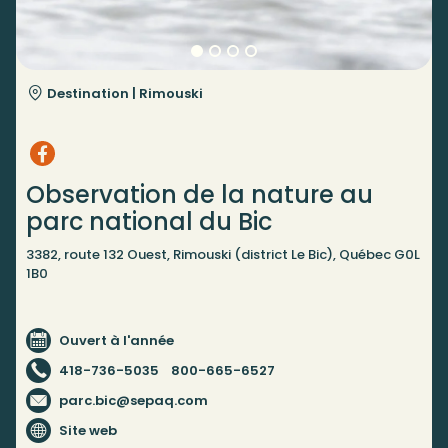
Destination |
Rimouski
Observation de la nature au
parc national du Bic
3382, route 132 Ouest, Rimouski (district Le Bic), Québec G0L
1B0
Ouvert à l'année
418-736-5035
800-665-6527
parc.bic@sepaq.com
Site web