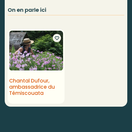
On en parle ici
Chantal Dufour,
ambassadrice du
Témiscouata