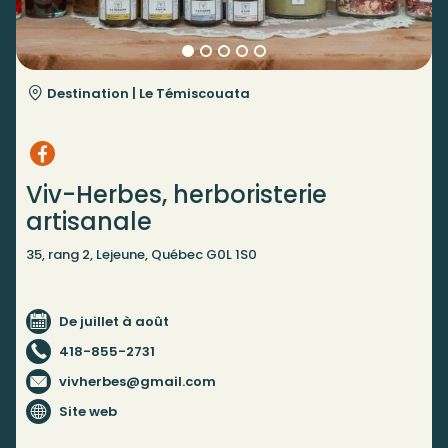
Destination |
Le Témiscouata
Viv-Herbes, herboristerie
artisanale
35, rang 2, Lejeune, Québec G0L 1S0
De juillet à août
418-855-2731
vivherbes@gmail.com
Site web