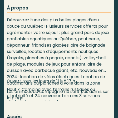
À propos
Découvrez l’une des plus belles plages d’eau
douce au Québec! Plusieurs services offerts pour
agrémenter votre séjour : plus grand parc de jeux
gonflables aquatiques au Québec, poutinerie,
dépanneur, friandises glacées, aire de baignade
surveillée, location d’équipements nautiques
(kayaks, planches à pagaie, canots), volley-ball
de plage, modules de jeux pour enfant, aire de
cuisson avec barbecue géant, etc. Nouveau en
2024 : location de vélos électriques. Location de
Ouvert tous les jours de 11 h à 17 h.
catamarans ou planches à voile dans la Zone
Nautik. Camping avec terrains rustiques ou
Les animaux de compagnie ne sont pas admis sur
électricité et 24 nouveaux terrains 3 services
la plage.
situés à deux pas de la plage.
Accès