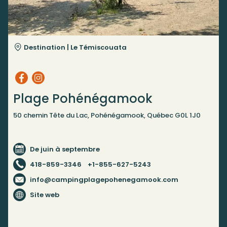
Destination |
Le Témiscouata
Plage Pohénégamook
50 chemin Tête du Lac, Pohénégamook, Québec G0L 1J0
De juin à septembre
418-859-3346
+1-855-627-5243
info@campingplagepohenegamook.com
Site web