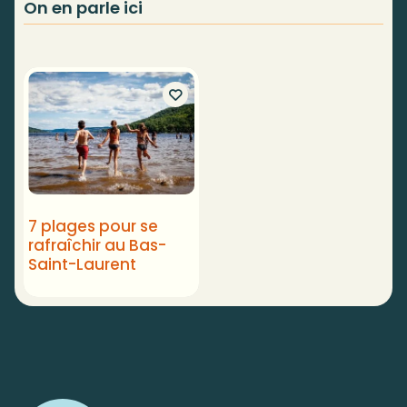
On en parle ici
7 plages pour se
rafraîchir au Bas-
Saint-Laurent