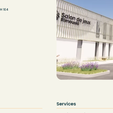
H 1E4
Services