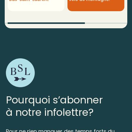
S
Pourquoi s’abonner
à notre infolettre?
Pour ne rien manquer des temps forts du