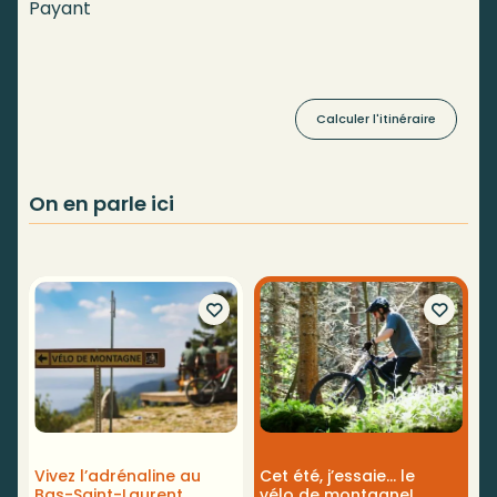
Payant
Calculer l'itinéraire
On en parle ici
À
Vivez l’adrénaline au
Cet été, j’essaie… le
s
Bas-Saint-Laurent
vélo de montagne!
m