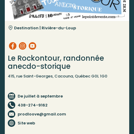
Destination |
Rivière-du-Loup
Le Rockontour, randonnée
anecdo-storique
415, rue Saint-Georges, Cacouna, Québec G0L 1G0
De juillet à septembre
438-274-9162
prodloove@gmail.com
Site web