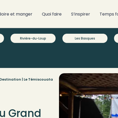
Boire et manger
Quoi faire
S’inspirer
Temps f
Rivière-du-Loup
Les Basques
Destination |
Le Témiscouata
du Grand