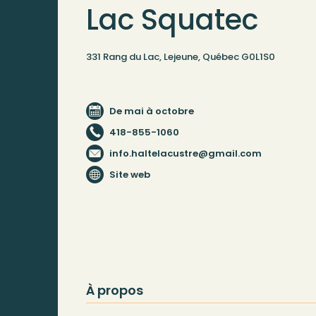
Lac Squatec
331 Rang du Lac, Lejeune, Québec G0L1S0
De mai à octobre
418-855-1060
info.haltelacustre@gmail.com
Site web
À propos