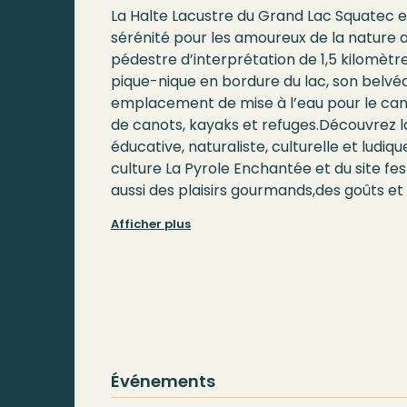
La Halte Lacustre du Grand Lac Squatec e
sérénité pour les amoureux de la nature 
pédestre d’interprétation de 1,5 kilomètre
pique-nique en bordure du lac, son belvé
emplacement de mise à l’eau pour le can
de canots, kayaks et refuges.Découvrez
éducative, naturaliste, culturelle et ludiq
culture La Pyrole Enchantée et du site fe
aussi des plaisirs gourmands,des goûts et
locales ou régionales ainsi que des fournée
Afficher plus
Service de boîte à lunch.La Halte Lacustr
mai à octobre, et ce gratuitement.Décou
programmation détaillée sur Facebook/C
Culture La Pyrole Enchantée
Événements