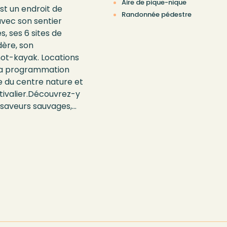
Aire de pique-nique
st un endroit de
Randonnée pédestre
avec son sentier
s, ses 6 sites de
dère, son
ot-kayak. Locations
 la programmation
ue du centre nature et
stivalier.Découvrez-y
 saveurs sauvages,
s au four à bois.
e est accessible de
vrez la
entre Nature et