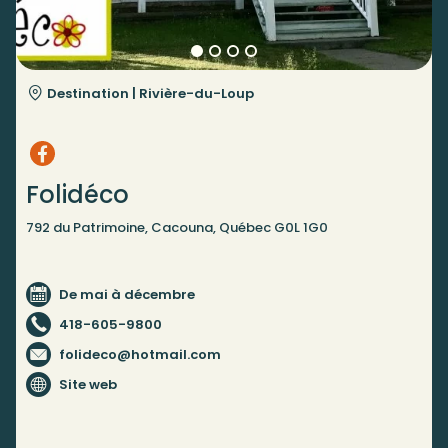
Destination |
Rivière-du-Loup
Folidéco
792 du Patrimoine, Cacouna, Québec G0L 1G0
De mai à décembre
418-605-9800
folideco@hotmail.com
Site web