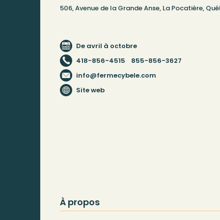
506, Avenue de la Grande Anse, La Pocatière, Qu
De avril à octobre
418-856-4515
855-856-3627
info@fermecybele.com
Site web
À propos