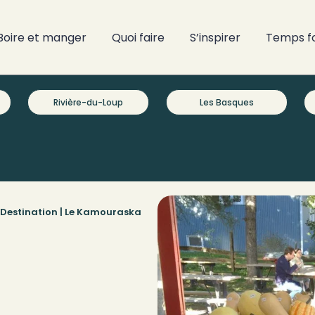
Boire et manger
Quoi faire
S’inspirer
Temps f
Rivière-du-Loup
Les Basques
Destination |
Le Kamouraska