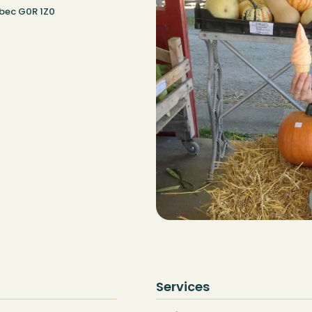
ébec G0R 1Z0
Services