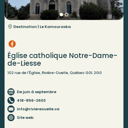
Destination |
Le Kamouraska
Église catholique Notre-Dame-
de-Liesse
102 rue de l'Église, Rivière-Ouelle, Québec G0L 2G0
De juin à septembre
418-856-2603
info@riviereouelle.ca
Site web