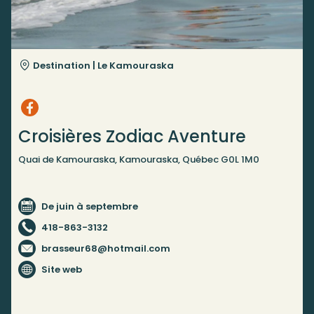
Destination |
Le Kamouraska
Croisières Zodiac Aventure
Quai de Kamouraska, Kamouraska, Québec G0L 1M0
De juin à septembre
418-863-3132
brasseur68@hotmail.com
Site web