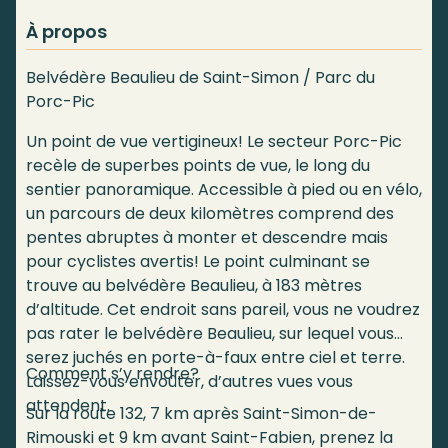
À propos
Belvédère Beaulieu de Saint-Simon / Parc du
Porc-Pic
Un point de vue vertigineux! Le secteur Porc-Pic
recèle de superbes points de vue, le long du
sentier panoramique. Accessible à pied ou en vélo,
un parcours de deux kilomètres comprend des
pentes abruptes à monter et descendre mais
pour cyclistes avertis! Le point culminant se
trouve au belvédère Beaulieu, à 183 mètres
d’altitude. Cet endroit sans pareil, vous ne voudrez
pas rater le belvédère Beaulieu, sur lequel vous
serez juchés en porte-à-faux entre ciel et terre.
Comment s’y rendre?
Laissez-vous envoûter, d’autres vues vous
attendent.
Sur la route 132, 7 km après Saint-Simon-de-
Rimouski et 9 km avant Saint-Fabien, prenez la