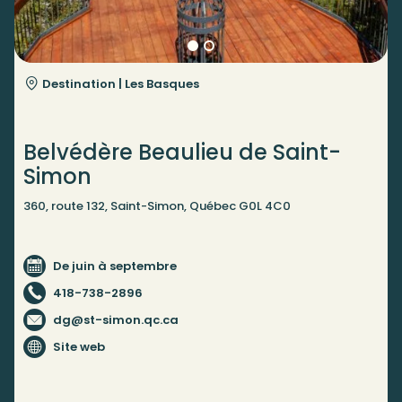
Destination |
Les Basques
Belvédère Beaulieu de Saint-
Simon
360, route 132, Saint-Simon, Québec G0L 4C0
De juin à septembre
418-738-2896
dg@st-simon.qc.ca
Site web