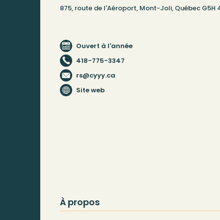
875, route de l'Aéroport, Mont-Joli, Québec G5H
Ouvert à l'année
418-775-3347
rs@cyyy.ca
Site web
À propos