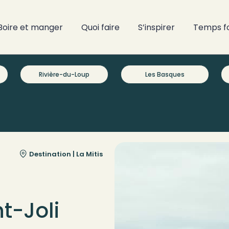
Boire et manger
Quoi faire
S’inspirer
Temps f
Rivière-du-Loup
Les Basques
Destination |
La Mitis
t-Joli