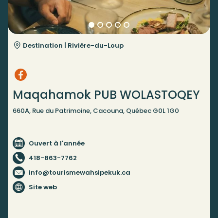
Destination |
Rivière-du-Loup
Maqahamok PUB WOLASTOQEY
660A, Rue du Patrimoine, Cacouna, Québec G0L 1G0
Ouvert à l'année
418-863-7762
info@tourismewahsipekuk.ca
Site web