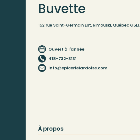
Buvette
152 rue Saint-Germain Est, Rimouski, Québec G5L
Ouvert à l'année
418-732-3131
info@epicerielardoise.com
À propos