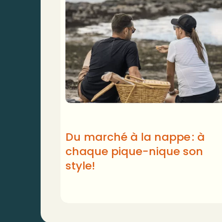
Du marché à la nappe : à
chaque pique-nique son
style!