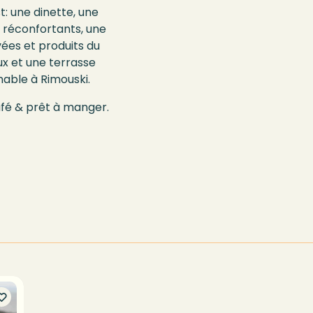
t: une dinette, une
 réconfortants, une
vées et produits du
ux et une terrasse
nable à Rimouski.
afé & prêt à manger.