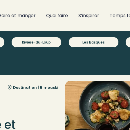
Boire et manger
Quoi faire
S’inspirer
Temps f
Rivière-du-Loup
Les Basques
Destination |
Rimouski
 et