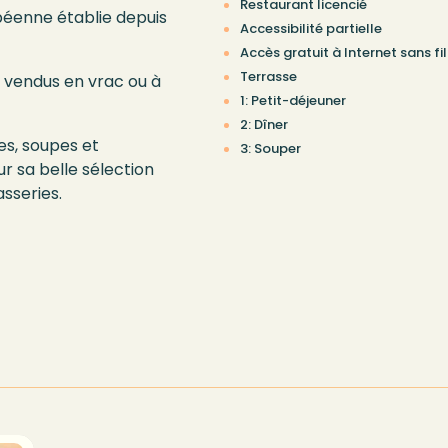
Restaurant licencié
éenne établie depuis
Accessibilité partielle
Accès gratuit à Internet sans fil
Terrasse
, vendus en vrac ou à
1: Petit-déjeuner
2: Dîner
es, soupes et
3: Souper
ur sa belle sélection
sseries.