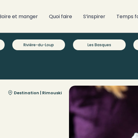
Boire et manger
Quoi faire
S’inspirer
Temps f
Rivière-du-Loup
Les Basques
Destination |
Rimouski