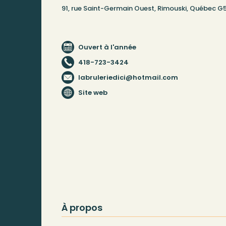
91, rue Saint-Germain Ouest, Rimouski, Québec G
Ouvert à l'année
418-723-3424
labruleriedici@hotmail.com
Site web
À propos