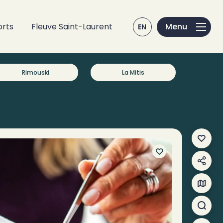
orts
Fleuve Saint-Laurent
EN
Rimouski
La Mitis
Mes f
Parta
Carte
Reche