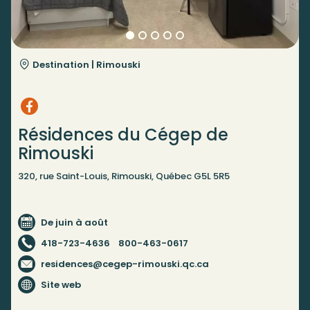
Destination |
Rimouski
Résidences du Cégep de
Rimouski
320, rue Saint-Louis, Rimouski, Québec G5L 5R5
De juin à août
418-723-4636
800-463-0617
residences@cegep-rimouski.qc.ca
Site web