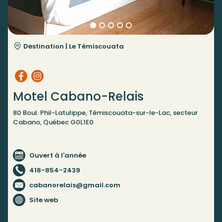
Destination |
Le Témiscouata
Motel Cabano-Relais
80 Boul. Phil-Latulippe, Témiscouata-sur-le-Lac, secteur
Cabano, Québec G0L1E0
Ouvert à l'année
418-854-2439
cabanorelais@gmail.com
Site web