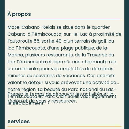
À propos
Motel Cabano-Relais se situe dans le quartier
Cabano, à Témiscouata-sur-le-Lac à proximité de
l’autoroute 85, sortie 40, d’un terrain de golf, du
lac Témiscouata, d’une plage publique, de la
Marina, plusieurs restaurants, de la Traverse du
Lac Témiscouata et bien sûr une charmante rue
commerciale pour vos emplettes de dernières
minutes ou souvenirs de vacances. Ces endroits
valent le détour si vous prévoyez une activité dans
notre région. La beauté du Parc national du Lac-
Prenez le temps de découvrir les activités et la
Témiscouata et Parc Clair Soleil vaut également
région et de vous y ressourcer.
le déplacement.
Services