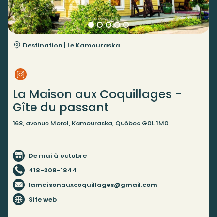
Destination |
Le Kamouraska
La Maison aux Coquillages -
Gîte du passant
168, avenue Morel, Kamouraska, Québec G0L 1M0
De mai à octobre
418-308-1844
lamaisonauxcoquillages@gmail.com
Site web