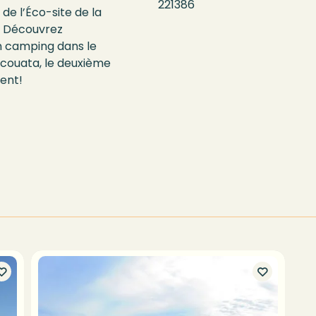
221386
de l’Éco-site de la
. Découvrez
en camping dans le
scouata, le deuxième
rent!