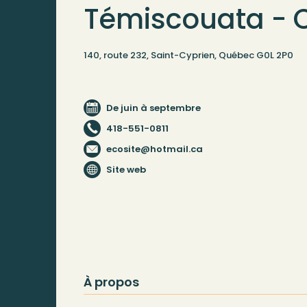
Témiscouata -
140, route 232, Saint-Cyprien, Québec G0L 2P0
De juin à septembre
418-551-0811
ecosite@hotmail.ca
Site web
À propos