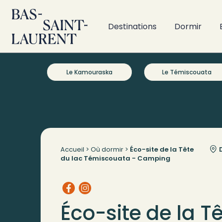
Destinations
Dormir
Le Kamouraska
Le Témiscouata
Accueil
>
Où dormir
>
Éco-site de la Tête
D
du lac Témiscouata - Camping
Éco-site de la T