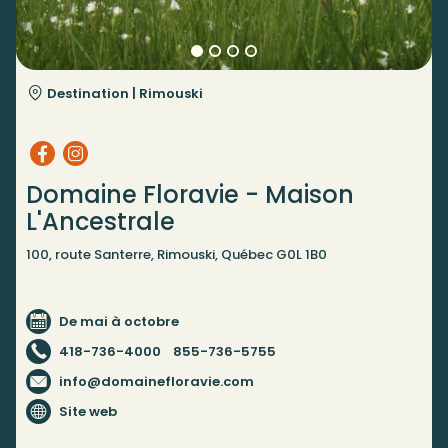
Destination |
Rimouski
Domaine Floravie - Maison
L'Ancestrale
100, route Santerre, Rimouski, Québec G0L 1B0
De mai à octobre
418-736-4000
855-736-5755
info@domainefloravie.com
Site web