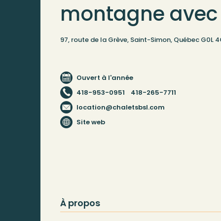
montagne avec
97, route de la Grève, Saint-Simon, Québec G0L 
Ouvert à l'année
418-953-0951
418-265-7711
location@chaletsbsl.com
Site web
À propos