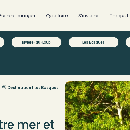
Boire et manger
Quoi faire
S’inspirer
Temps f
Rivière-du-Loup
Les Basques
Destination |
Les Basques
tre mer et