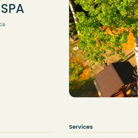
 SPA
4C0
Services