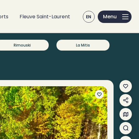
orts
Fleuve Saint-Laurent
EN
Rimouski
La Mitis
Mes f
Parta
Carte
Reche