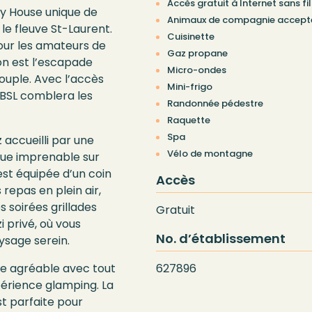
Accès gratuit à Internet sans fil
y House unique de
Animaux de compagnie accept
le fleuve St-Laurent.
Cuisinette
our les amateurs de
Gaz propane
son est l’escapade
Micro-ondes
ouple. Avec l’accès
Mini-frigo
 BSL comblera les
Randonnée pédestre
Raquette
Spa
 accueilli par une
Vélo de montagne
vue imprenable sur
est équipée d’un coin
Accès
 repas en plein air,
 soirées grillades
Gratuit
zi privé, où vous
No. d’établissement
ysage serein.
vie agréable avec tout
627896
t parfaite pour