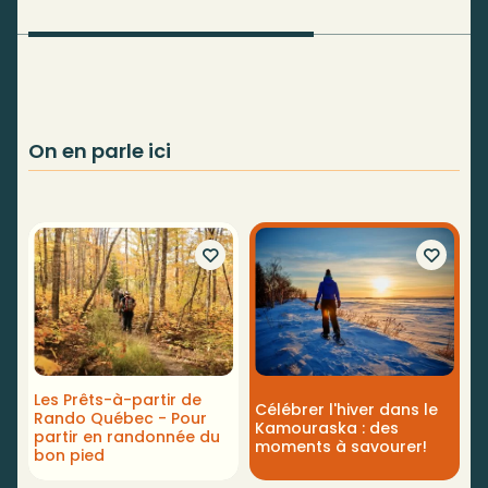
On en parle ici
Les Prêts-à-partir de
Célébrer l'hiver dans le
Rando Québec - Pour
Kamouraska : des
partir en randonnée du
moments à savourer!
bon pied