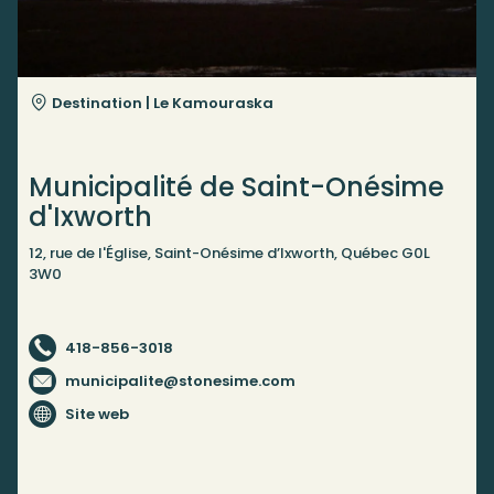
Destination |
Le Kamouraska
Municipalité de Saint-Onésime
d'Ixworth
12, rue de l'Église, Saint-Onésime d’Ixworth, Québec G0L
3W0
418-856-3018
municipalite@stonesime.com
Site web